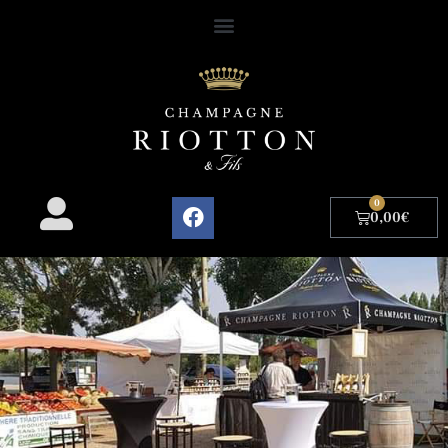
0
0,00
€